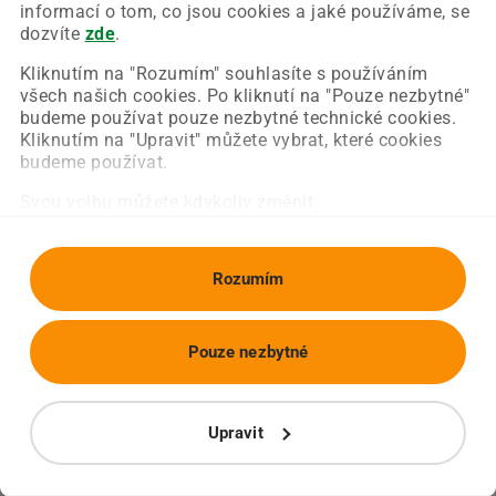
Chyba nastala na naší straně a už ji opravujeme.
informací o tom, co jsou cookies a jaké používáme, se
Zkuste prosím znovu načíst požadovanou stránku.
dozvíte
zde
.
Kliknutím na "Rozumím" souhlasíte s používáním
všech našich cookies. Po kliknutí na "Pouze nezbytné"
Obnovit stránku
Úvodní strana
budeme používat pouze nezbytné technické cookies.
Kliknutím na "Upravit" můžete vybrat, které cookies
budeme používat.
Svou volbu můžete kdykoliv změnit.
Rozumím
Pouze nezbytné
Upravit