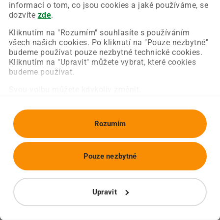
Chyba nastala na naší straně a už ji opravujeme.
informací o tom, co jsou cookies a jaké používáme, se
Zkuste prosím znovu načíst požadovanou stránku.
dozvíte
zde
.
Kliknutím na "Rozumím" souhlasíte s používáním
všech našich cookies. Po kliknutí na "Pouze nezbytné"
Obnovit stránku
Úvodní strana
budeme používat pouze nezbytné technické cookies.
Kliknutím na "Upravit" můžete vybrat, které cookies
budeme používat.
Svou volbu můžete kdykoliv změnit.
Rozumím
Pouze nezbytné
Upravit