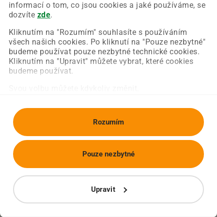
Chyba nastala na naší straně a už ji opravujeme.
informací o tom, co jsou cookies a jaké používáme, se
Zkuste prosím znovu načíst požadovanou stránku.
dozvíte
zde
.
Kliknutím na "Rozumím" souhlasíte s používáním
všech našich cookies. Po kliknutí na "Pouze nezbytné"
Obnovit stránku
Úvodní strana
budeme používat pouze nezbytné technické cookies.
Kliknutím na "Upravit" můžete vybrat, které cookies
budeme používat.
Svou volbu můžete kdykoliv změnit.
Rozumím
Pouze nezbytné
Upravit