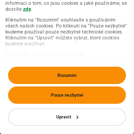
Chyba nastala na naší straně a už ji opravujeme.
informací o tom, co jsou cookies a jaké používáme, se
Zkuste prosím znovu načíst požadovanou stránku.
dozvíte
zde
.
Kliknutím na "Rozumím" souhlasíte s používáním
všech našich cookies. Po kliknutí na "Pouze nezbytné"
Obnovit stránku
Úvodní strana
budeme používat pouze nezbytné technické cookies.
Kliknutím na "Upravit" můžete vybrat, které cookies
budeme používat.
Svou volbu můžete kdykoliv změnit.
Rozumím
Pouze nezbytné
Upravit