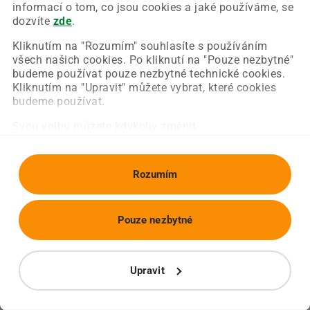
Chyba nastala na naší straně a už ji opravujeme.
informací o tom, co jsou cookies a jaké používáme, se
Zkuste prosím znovu načíst požadovanou stránku.
dozvíte
zde
.
Kliknutím na "Rozumím" souhlasíte s používáním
všech našich cookies. Po kliknutí na "Pouze nezbytné"
Obnovit stránku
Úvodní strana
budeme používat pouze nezbytné technické cookies.
Kliknutím na "Upravit" můžete vybrat, které cookies
budeme používat.
Svou volbu můžete kdykoliv změnit.
Rozumím
Pouze nezbytné
Upravit