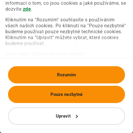
Chyba nastala na naší straně a už ji opravujeme.
informací o tom, co jsou cookies a jaké používáme, se
Zkuste prosím znovu načíst požadovanou stránku.
dozvíte
zde
.
Kliknutím na "Rozumím" souhlasíte s používáním
všech našich cookies. Po kliknutí na "Pouze nezbytné"
Obnovit stránku
Úvodní strana
budeme používat pouze nezbytné technické cookies.
Kliknutím na "Upravit" můžete vybrat, které cookies
budeme používat.
Svou volbu můžete kdykoliv změnit.
Rozumím
Pouze nezbytné
Upravit