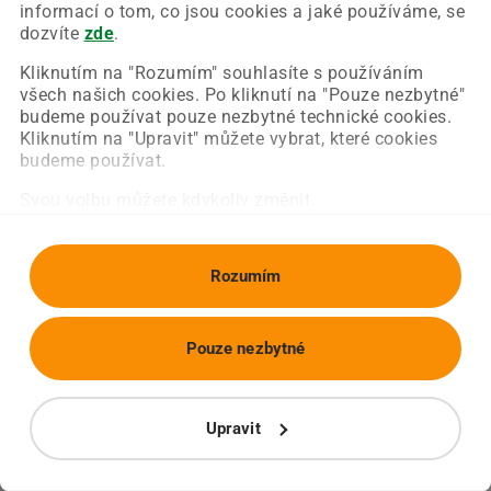
Chyba nastala na naší straně a už ji opravujeme.
informací o tom, co jsou cookies a jaké používáme, se
Zkuste prosím znovu načíst požadovanou stránku.
dozvíte
zde
.
Kliknutím na "Rozumím" souhlasíte s používáním
všech našich cookies. Po kliknutí na "Pouze nezbytné"
Obnovit stránku
Úvodní strana
budeme používat pouze nezbytné technické cookies.
Kliknutím na "Upravit" můžete vybrat, které cookies
budeme používat.
Svou volbu můžete kdykoliv změnit.
Rozumím
Pouze nezbytné
Upravit