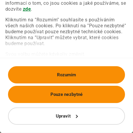
Chyba nastala na naší straně a už ji opravujeme.
informací o tom, co jsou cookies a jaké používáme, se
Zkuste prosím znovu načíst požadovanou stránku.
dozvíte
zde
.
Kliknutím na "Rozumím" souhlasíte s používáním
všech našich cookies. Po kliknutí na "Pouze nezbytné"
Obnovit stránku
Úvodní strana
budeme používat pouze nezbytné technické cookies.
Kliknutím na "Upravit" můžete vybrat, které cookies
budeme používat.
Svou volbu můžete kdykoliv změnit.
Rozumím
Pouze nezbytné
Upravit