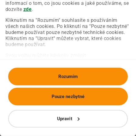
Chyba nastala na naší straně a už ji opravujeme.
informací o tom, co jsou cookies a jaké používáme, se
Zkuste prosím znovu načíst požadovanou stránku.
dozvíte
zde
.
Kliknutím na "Rozumím" souhlasíte s používáním
všech našich cookies. Po kliknutí na "Pouze nezbytné"
Obnovit stránku
Úvodní strana
budeme používat pouze nezbytné technické cookies.
Kliknutím na "Upravit" můžete vybrat, které cookies
budeme používat.
Svou volbu můžete kdykoliv změnit.
Rozumím
Pouze nezbytné
Upravit