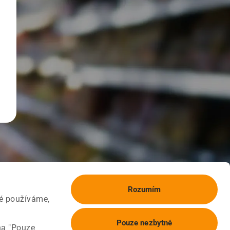
Rozumím
ké používáme,
Pouze nezbytné
na "Pouze