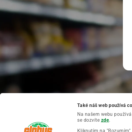
Také náš web používá c
Na našem webu používáme
se dozvíte
zde
.
Kliknutím na "Rozumím" 