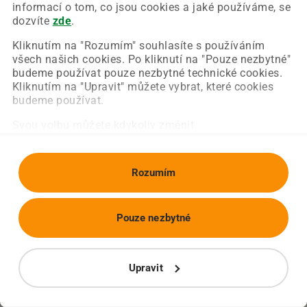
Chyba nastala na naší straně a už ji opravujeme.
informací o tom, co jsou cookies a jaké používáme, se
Zkuste prosím znovu načíst požadovanou stránku.
dozvíte
zde
.
Kliknutím na "Rozumím" souhlasíte s používáním
všech našich cookies. Po kliknutí na "Pouze nezbytné"
Obnovit stránku
Úvodní strana
budeme používat pouze nezbytné technické cookies.
Kliknutím na "Upravit" můžete vybrat, které cookies
budeme používat.
Svou volbu můžete kdykoliv změnit.
Rozumím
Pouze nezbytné
Upravit