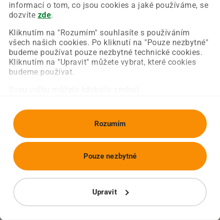
Chyba nastala na naší straně a už ji opravujeme.
informací o tom, co jsou cookies a jaké používáme, se
Zkuste prosím znovu načíst požadovanou stránku.
dozvíte
zde
.
Kliknutím na "Rozumím" souhlasíte s používáním
všech našich cookies. Po kliknutí na "Pouze nezbytné"
Obnovit stránku
Úvodní strana
budeme používat pouze nezbytné technické cookies.
Kliknutím na "Upravit" můžete vybrat, které cookies
budeme používat.
Svou volbu můžete kdykoliv změnit.
Rozumím
Pouze nezbytné
Upravit