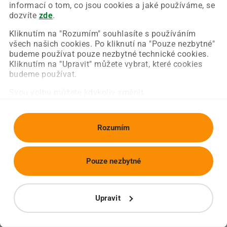
Chyba nastala na naší straně a už ji opravujeme.
informací o tom, co jsou cookies a jaké používáme, se
Zkuste prosím znovu načíst požadovanou stránku.
dozvíte
zde
.
Kliknutím na "Rozumím" souhlasíte s používáním
všech našich cookies. Po kliknutí na "Pouze nezbytné"
Obnovit stránku
Úvodní strana
budeme používat pouze nezbytné technické cookies.
Kliknutím na "Upravit" můžete vybrat, které cookies
budeme používat.
Svou volbu můžete kdykoliv změnit.
Rozumím
Pouze nezbytné
Upravit