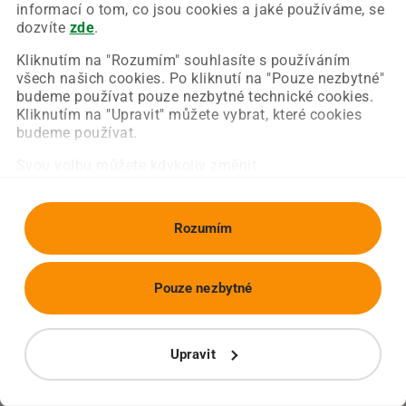
Chyba nastala na naší straně a už ji opravujeme.
informací o tom, co jsou cookies a jaké používáme, se
Zkuste prosím znovu načíst požadovanou stránku.
dozvíte
zde
.
Kliknutím na "Rozumím" souhlasíte s používáním
všech našich cookies. Po kliknutí na "Pouze nezbytné"
Obnovit stránku
Úvodní strana
budeme používat pouze nezbytné technické cookies.
Kliknutím na "Upravit" můžete vybrat, které cookies
budeme používat.
Svou volbu můžete kdykoliv změnit.
Rozumím
Pouze nezbytné
Upravit