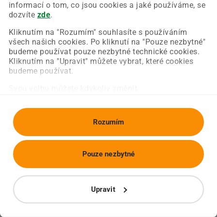
Chyba nastala na naší straně a už ji opravujeme.
informací o tom, co jsou cookies a jaké používáme, se
Zkuste prosím znovu načíst požadovanou stránku.
dozvíte
zde
.
Kliknutím na "Rozumím" souhlasíte s používáním
všech našich cookies. Po kliknutí na "Pouze nezbytné"
Obnovit stránku
Úvodní strana
budeme používat pouze nezbytné technické cookies.
Kliknutím na "Upravit" můžete vybrat, které cookies
budeme používat.
Svou volbu můžete kdykoliv změnit.
Rozumím
Pouze nezbytné
Upravit