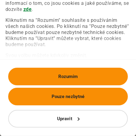
Chyba nastala na naší straně a už ji opravujeme.
informací o tom, co jsou cookies a jaké používáme, se
Zkuste prosím znovu načíst požadovanou stránku.
dozvíte
zde
.
Kliknutím na "Rozumím" souhlasíte s používáním
všech našich cookies. Po kliknutí na "Pouze nezbytné"
Obnovit stránku
Úvodní strana
budeme používat pouze nezbytné technické cookies.
Kliknutím na "Upravit" můžete vybrat, které cookies
budeme používat.
Svou volbu můžete kdykoliv změnit.
Rozumím
Pouze nezbytné
Upravit