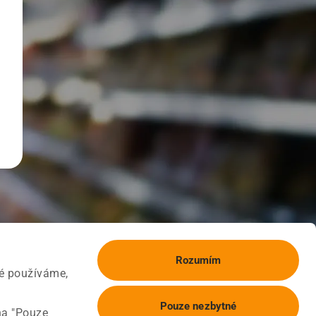
Rozumím
ké používáme,
Pouze nezbytné
na "Pouze