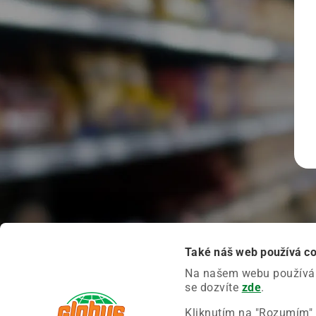
Také náš web používá c
Na našem webu používáme
se dozvíte
zde
.
Kliknutím na "Rozumím" 