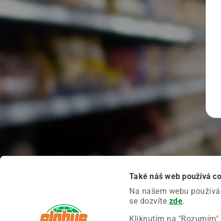
Také náš web používá c
Na našem webu používáme
se dozvíte
zde
.
Kliknutím na "Rozumím" 