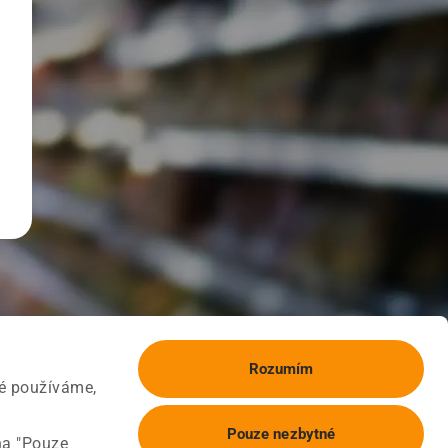
Rozumím
ké používáme,
Pouze nezbytné
na "Pouze