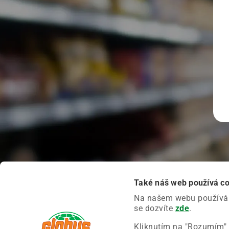
Také náš web používá c
Na našem webu používáme
se dozvíte
zde
.
Kliknutím na "Rozumím" 