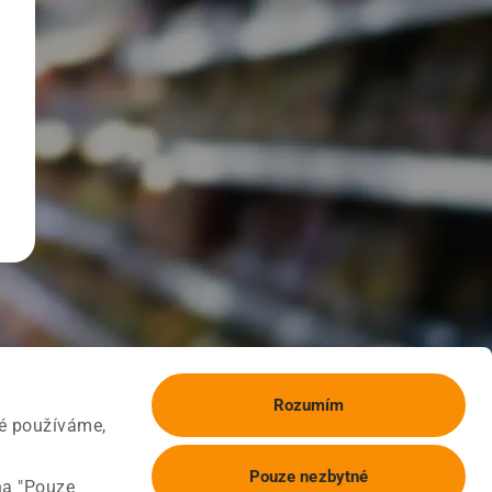
Rozumím
ké používáme,
Pouze nezbytné
na "Pouze