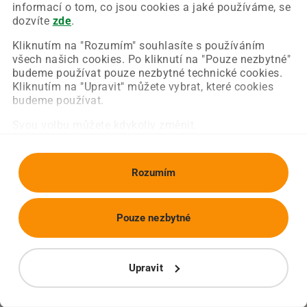
Chyba nastala na naší straně a už ji opravujeme.
informací o tom, co jsou cookies a jaké používáme, se
Zkuste prosím znovu načíst požadovanou stránku.
dozvíte
zde
.
Kliknutím na "Rozumím" souhlasíte s používáním
všech našich cookies. Po kliknutí na "Pouze nezbytné"
Obnovit stránku
Úvodní strana
budeme používat pouze nezbytné technické cookies.
Kliknutím na "Upravit" můžete vybrat, které cookies
budeme používat.
Svou volbu můžete kdykoliv změnit.
Rozumím
Pouze nezbytné
Upravit