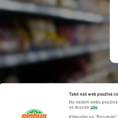
Také náš web používá c
Na našem webu používáme
se dozvíte
zde
.
Kliknutím na "Rozumím" 