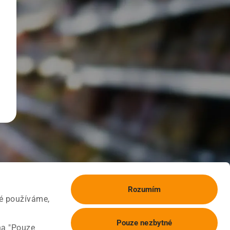
Rozumím
ké používáme,
Pouze nezbytné
na "Pouze