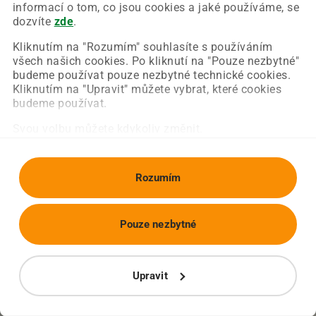
Chyba nastala na naší straně a už ji opravujeme.
informací o tom, co jsou cookies a jaké používáme, se
Zkuste prosím znovu načíst požadovanou stránku.
dozvíte
zde
.
Kliknutím na "Rozumím" souhlasíte s používáním
všech našich cookies. Po kliknutí na "Pouze nezbytné"
Obnovit stránku
Úvodní strana
budeme používat pouze nezbytné technické cookies.
Kliknutím na "Upravit" můžete vybrat, které cookies
budeme používat.
Svou volbu můžete kdykoliv změnit.
Rozumím
Pouze nezbytné
Upravit