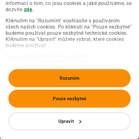
Chyba nastala na naší straně a už ji opravujeme.
informací o tom, co jsou cookies a jaké používáme, se
Zkuste prosím znovu načíst požadovanou stránku.
dozvíte
zde
.
Kliknutím na "Rozumím" souhlasíte s používáním
všech našich cookies. Po kliknutí na "Pouze nezbytné"
Obnovit stránku
Úvodní strana
budeme používat pouze nezbytné technické cookies.
Kliknutím na "Upravit" můžete vybrat, které cookies
budeme používat.
Svou volbu můžete kdykoliv změnit.
Rozumím
Pouze nezbytné
Upravit