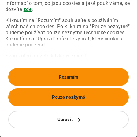
Chyba nastala na naší straně a už ji opravujeme.
informací o tom, co jsou cookies a jaké používáme, se
Zkuste prosím znovu načíst požadovanou stránku.
dozvíte
zde
.
Kliknutím na "Rozumím" souhlasíte s používáním
všech našich cookies. Po kliknutí na "Pouze nezbytné"
Obnovit stránku
Úvodní strana
budeme používat pouze nezbytné technické cookies.
Kliknutím na "Upravit" můžete vybrat, které cookies
budeme používat.
Svou volbu můžete kdykoliv změnit.
Rozumím
Pouze nezbytné
Upravit