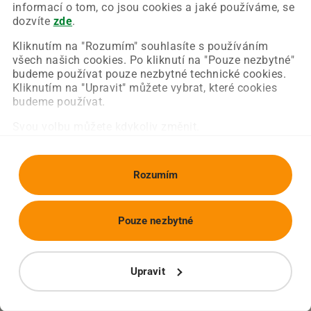
Chyba nastala na naší straně a už ji opravujeme.
informací o tom, co jsou cookies a jaké používáme, se
Zkuste prosím znovu načíst požadovanou stránku.
dozvíte
zde
.
Kliknutím na "Rozumím" souhlasíte s používáním
všech našich cookies. Po kliknutí na "Pouze nezbytné"
Obnovit stránku
Úvodní strana
budeme používat pouze nezbytné technické cookies.
Kliknutím na "Upravit" můžete vybrat, které cookies
budeme používat.
Svou volbu můžete kdykoliv změnit.
Rozumím
Pouze nezbytné
Upravit