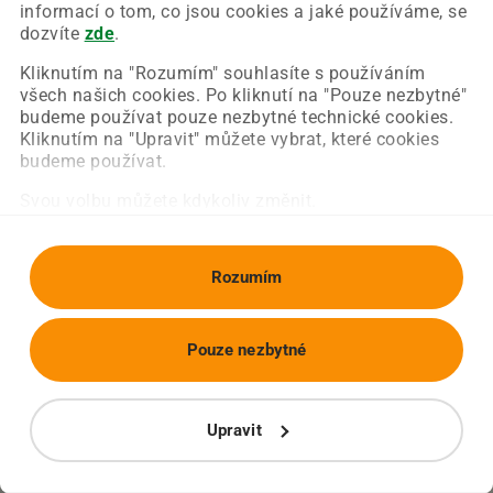
Chyba nastala na naší straně a už ji opravujeme.
informací o tom, co jsou cookies a jaké používáme, se
Zkuste prosím znovu načíst požadovanou stránku.
dozvíte
zde
.
Kliknutím na "Rozumím" souhlasíte s používáním
všech našich cookies. Po kliknutí na "Pouze nezbytné"
Obnovit stránku
Úvodní strana
budeme používat pouze nezbytné technické cookies.
Kliknutím na "Upravit" můžete vybrat, které cookies
budeme používat.
Svou volbu můžete kdykoliv změnit.
Rozumím
Pouze nezbytné
Upravit