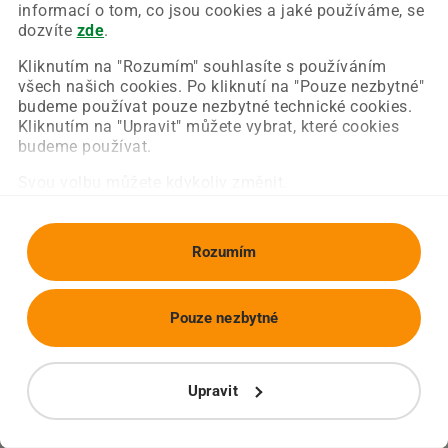
Chyba nastala na naší straně a už ji opravujeme.
informací o tom, co jsou cookies a jaké používáme, se
Zkuste prosím znovu načíst požadovanou stránku.
dozvíte
zde
.
Kliknutím na "Rozumím" souhlasíte s používáním
všech našich cookies. Po kliknutí na "Pouze nezbytné"
Obnovit stránku
Úvodní strana
budeme používat pouze nezbytné technické cookies.
Kliknutím na "Upravit" můžete vybrat, které cookies
budeme používat.
Svou volbu můžete kdykoliv změnit.
Rozumím
Pouze nezbytné
Upravit