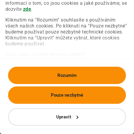
Chyba nastala na naší straně a už ji opravujeme.
informací o tom, co jsou cookies a jaké používáme, se
Zkuste prosím znovu načíst požadovanou stránku.
dozvíte
zde
.
Kliknutím na "Rozumím" souhlasíte s používáním
všech našich cookies. Po kliknutí na "Pouze nezbytné"
Obnovit stránku
Úvodní strana
budeme používat pouze nezbytné technické cookies.
Kliknutím na "Upravit" můžete vybrat, které cookies
budeme používat.
Svou volbu můžete kdykoliv změnit.
Rozumím
Pouze nezbytné
Upravit