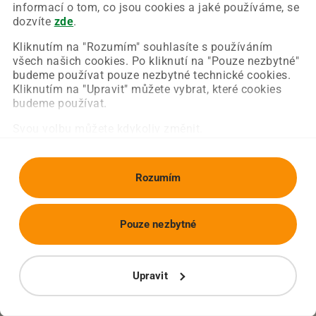
Chyba nastala na naší straně a už ji opravujeme.
informací o tom, co jsou cookies a jaké používáme, se
Zkuste prosím znovu načíst požadovanou stránku.
dozvíte
zde
.
Kliknutím na "Rozumím" souhlasíte s používáním
všech našich cookies. Po kliknutí na "Pouze nezbytné"
Obnovit stránku
Úvodní strana
budeme používat pouze nezbytné technické cookies.
Kliknutím na "Upravit" můžete vybrat, které cookies
budeme používat.
Svou volbu můžete kdykoliv změnit.
Rozumím
Pouze nezbytné
Upravit