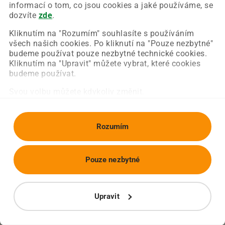
Chyba nastala na naší straně a už ji opravujeme.
informací o tom, co jsou cookies a jaké používáme, se
Zkuste prosím znovu načíst požadovanou stránku.
dozvíte
zde
.
Kliknutím na "Rozumím" souhlasíte s používáním
všech našich cookies. Po kliknutí na "Pouze nezbytné"
Obnovit stránku
Úvodní strana
budeme používat pouze nezbytné technické cookies.
Kliknutím na "Upravit" můžete vybrat, které cookies
budeme používat.
Svou volbu můžete kdykoliv změnit.
Rozumím
Pouze nezbytné
Upravit