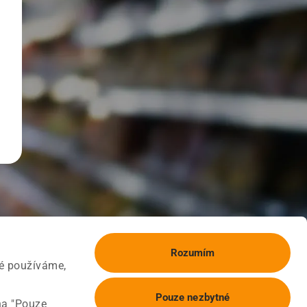
Rozumím
ké používáme,
Pouze nezbytné
na "Pouze