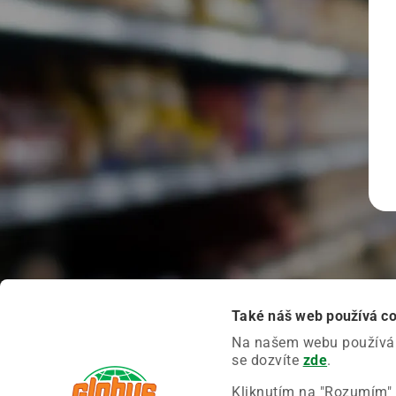
Také náš web používá c
Na našem webu používáme
se dozvíte
zde
.
Kliknutím na "Rozumím" 