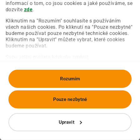
Chyba nastala na naší straně a už ji opravujeme.
informací o tom, co jsou cookies a jaké používáme, se
Zkuste prosím znovu načíst požadovanou stránku.
dozvíte
zde
.
Kliknutím na "Rozumím" souhlasíte s používáním
všech našich cookies. Po kliknutí na "Pouze nezbytné"
Obnovit stránku
Úvodní strana
budeme používat pouze nezbytné technické cookies.
Kliknutím na "Upravit" můžete vybrat, které cookies
budeme používat.
Svou volbu můžete kdykoliv změnit.
Rozumím
Pouze nezbytné
Upravit