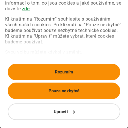
Chyba nastala na naší straně a už ji opravujeme.
informací o tom, co jsou cookies a jaké používáme, se
Zkuste prosím znovu načíst požadovanou stránku.
dozvíte
zde
.
Kliknutím na "Rozumím" souhlasíte s používáním
všech našich cookies. Po kliknutí na "Pouze nezbytné"
Obnovit stránku
Úvodní strana
budeme používat pouze nezbytné technické cookies.
Kliknutím na "Upravit" můžete vybrat, které cookies
budeme používat.
Svou volbu můžete kdykoliv změnit.
Rozumím
Pouze nezbytné
Upravit