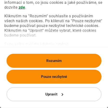
Chyba nastala na naší straně a už ji opravujeme.
informací o tom, co jsou cookies a jaké používáme, se
Zkuste prosím znovu načíst požadovanou stránku.
dozvíte
zde
.
Kliknutím na "Rozumím" souhlasíte s používáním
všech našich cookies. Po kliknutí na "Pouze nezbytné"
Obnovit stránku
Úvodní strana
budeme používat pouze nezbytné technické cookies.
Kliknutím na "Upravit" můžete vybrat, které cookies
budeme používat.
Svou volbu můžete kdykoliv změnit.
Rozumím
Pouze nezbytné
Upravit