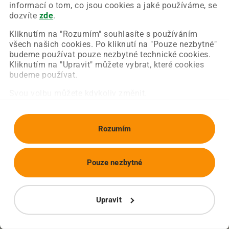
Chyba nastala na naší straně a už ji opravujeme.
informací o tom, co jsou cookies a jaké používáme, se
Zkuste prosím znovu načíst požadovanou stránku.
dozvíte
zde
.
Kliknutím na "Rozumím" souhlasíte s používáním
všech našich cookies. Po kliknutí na "Pouze nezbytné"
Obnovit stránku
Úvodní strana
budeme používat pouze nezbytné technické cookies.
Kliknutím na "Upravit" můžete vybrat, které cookies
budeme používat.
Svou volbu můžete kdykoliv změnit.
Rozumím
Pouze nezbytné
Upravit