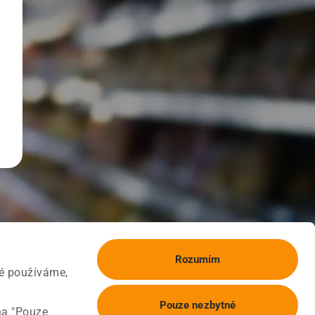
Rozumím
ké používáme,
Pouze nezbytné
na "Pouze