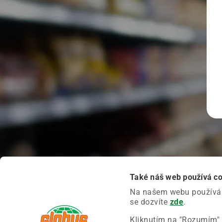
Také náš web používá c
Na našem webu používáme
se dozvíte
zde
.
Kliknutím na "Rozumím" 