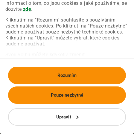
Chyba nastala na naší straně a už ji opravujeme.
informací o tom, co jsou cookies a jaké používáme, se
Zkuste prosím znovu načíst požadovanou stránku.
dozvíte
zde
.
Kliknutím na "Rozumím" souhlasíte s používáním
všech našich cookies. Po kliknutí na "Pouze nezbytné"
Obnovit stránku
Úvodní strana
budeme používat pouze nezbytné technické cookies.
Kliknutím na "Upravit" můžete vybrat, které cookies
budeme používat.
Svou volbu můžete kdykoliv změnit.
Rozumím
Pouze nezbytné
Upravit