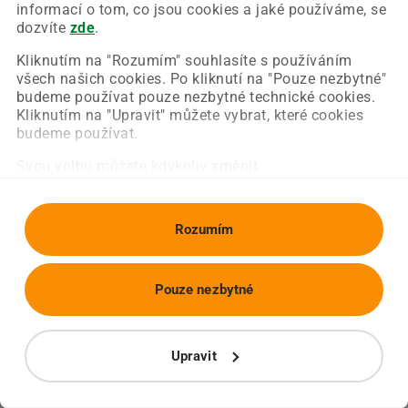
Chyba nastala na naší straně a už ji opravujeme.
informací o tom, co jsou cookies a jaké používáme, se
Zkuste prosím znovu načíst požadovanou stránku.
dozvíte
zde
.
Kliknutím na "Rozumím" souhlasíte s používáním
všech našich cookies. Po kliknutí na "Pouze nezbytné"
Obnovit stránku
Úvodní strana
budeme používat pouze nezbytné technické cookies.
Kliknutím na "Upravit" můžete vybrat, které cookies
budeme používat.
Svou volbu můžete kdykoliv změnit.
Rozumím
Pouze nezbytné
Upravit