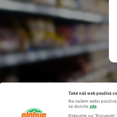
Také náš web používá c
Na našem webu používáme
se dozvíte
zde
.
Kliknutím na "Rozumím" 