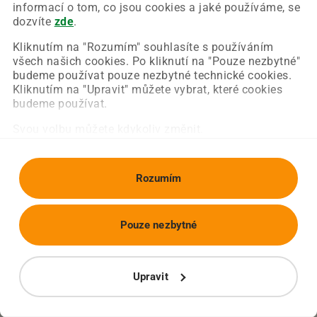
Chyba nastala na naší straně a už ji opravujeme.
informací o tom, co jsou cookies a jaké používáme, se
Zkuste prosím znovu načíst požadovanou stránku.
dozvíte
zde
.
Kliknutím na "Rozumím" souhlasíte s používáním
všech našich cookies. Po kliknutí na "Pouze nezbytné"
Obnovit stránku
Úvodní strana
budeme používat pouze nezbytné technické cookies.
Kliknutím na "Upravit" můžete vybrat, které cookies
budeme používat.
Svou volbu můžete kdykoliv změnit.
Rozumím
Pouze nezbytné
Upravit