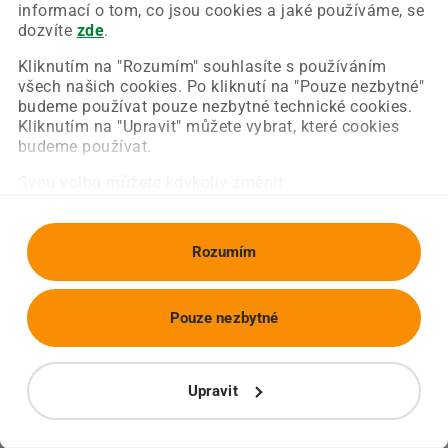
Chyba nastala na naší straně a už ji opravujeme.
informací o tom, co jsou cookies a jaké používáme, se
Zkuste prosím znovu načíst požadovanou stránku.
dozvíte
zde
.
Kliknutím na "Rozumím" souhlasíte s používáním
všech našich cookies. Po kliknutí na "Pouze nezbytné"
Obnovit stránku
Úvodní strana
budeme používat pouze nezbytné technické cookies.
Kliknutím na "Upravit" můžete vybrat, které cookies
budeme používat.
Svou volbu můžete kdykoliv změnit.
Rozumím
Pouze nezbytné
Upravit