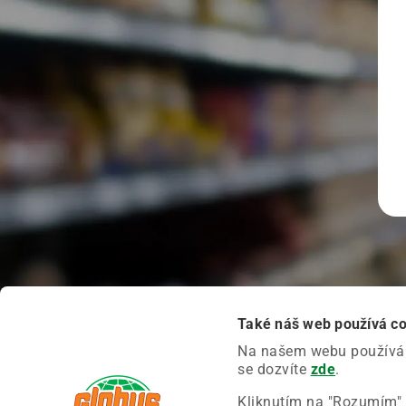
Také náš web používá c
Na našem webu používáme
se dozvíte
zde
.
Kliknutím na "Rozumím" 