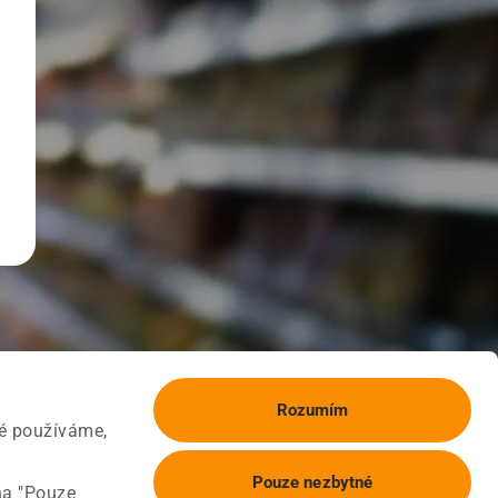
Rozumím
ké používáme,
Pouze nezbytné
na "Pouze