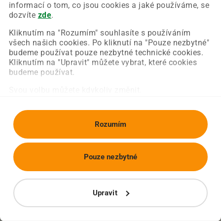
Chyba nastala na naší straně a už ji opravujeme.
informací o tom, co jsou cookies a jaké používáme, se
Zkuste prosím znovu načíst požadovanou stránku.
dozvíte
zde
.
Kliknutím na "Rozumím" souhlasíte s používáním
všech našich cookies. Po kliknutí na "Pouze nezbytné"
Obnovit stránku
Úvodní strana
budeme používat pouze nezbytné technické cookies.
Kliknutím na "Upravit" můžete vybrat, které cookies
budeme používat.
Svou volbu můžete kdykoliv změnit.
Rozumím
Pouze nezbytné
Upravit