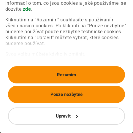
Chyba nastala na naší straně a už ji opravujeme.
informací o tom, co jsou cookies a jaké používáme, se
Zkuste prosím znovu načíst požadovanou stránku.
dozvíte
zde
.
Kliknutím na "Rozumím" souhlasíte s používáním
všech našich cookies. Po kliknutí na "Pouze nezbytné"
Obnovit stránku
Úvodní strana
budeme používat pouze nezbytné technické cookies.
Kliknutím na "Upravit" můžete vybrat, které cookies
budeme používat.
Svou volbu můžete kdykoliv změnit.
Rozumím
Pouze nezbytné
Upravit