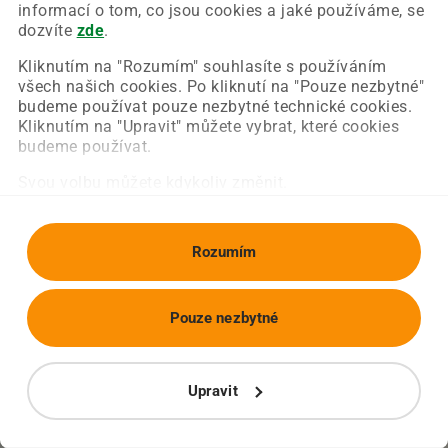
Chyba nastala na naší straně a už ji opravujeme.
informací o tom, co jsou cookies a jaké používáme, se
Zkuste prosím znovu načíst požadovanou stránku.
dozvíte
zde
.
Kliknutím na "Rozumím" souhlasíte s používáním
všech našich cookies. Po kliknutí na "Pouze nezbytné"
Obnovit stránku
Úvodní strana
budeme používat pouze nezbytné technické cookies.
Kliknutím na "Upravit" můžete vybrat, které cookies
budeme používat.
Svou volbu můžete kdykoliv změnit.
Rozumím
Pouze nezbytné
Upravit