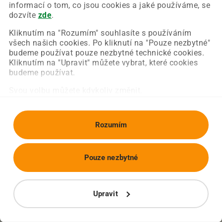
Chyba nastala na naší straně a už ji opravujeme.
informací o tom, co jsou cookies a jaké používáme, se
Zkuste prosím znovu načíst požadovanou stránku.
dozvíte
zde
.
Kliknutím na "Rozumím" souhlasíte s používáním
všech našich cookies. Po kliknutí na "Pouze nezbytné"
Obnovit stránku
Úvodní strana
budeme používat pouze nezbytné technické cookies.
Kliknutím na "Upravit" můžete vybrat, které cookies
budeme používat.
Svou volbu můžete kdykoliv změnit.
Rozumím
Pouze nezbytné
Upravit