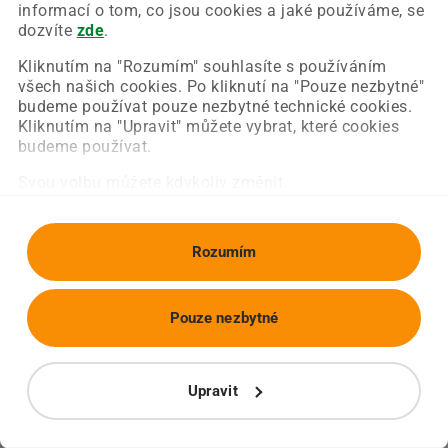
Chyba nastala na naší straně a už ji opravujeme.
informací o tom, co jsou cookies a jaké používáme, se
Zkuste prosím znovu načíst požadovanou stránku.
dozvíte
zde
.
Kliknutím na "Rozumím" souhlasíte s používáním
všech našich cookies. Po kliknutí na "Pouze nezbytné"
Obnovit stránku
Úvodní strana
budeme používat pouze nezbytné technické cookies.
Kliknutím na "Upravit" můžete vybrat, které cookies
budeme používat.
Svou volbu můžete kdykoliv změnit.
Rozumím
Pouze nezbytné
Upravit