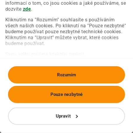
Chyba nastala na naší straně a už ji opravujeme.
informací o tom, co jsou cookies a jaké používáme, se
Zkuste prosím znovu načíst požadovanou stránku.
dozvíte
zde
.
Kliknutím na "Rozumím" souhlasíte s používáním
všech našich cookies. Po kliknutí na "Pouze nezbytné"
Obnovit stránku
Úvodní strana
budeme používat pouze nezbytné technické cookies.
Kliknutím na "Upravit" můžete vybrat, které cookies
budeme používat.
Svou volbu můžete kdykoliv změnit.
Rozumím
Pouze nezbytné
Upravit