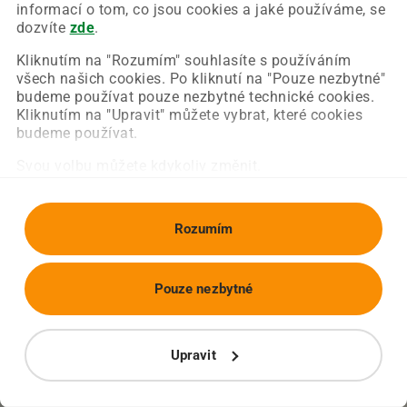
Chyba nastala na naší straně a už ji opravujeme.
informací o tom, co jsou cookies a jaké používáme, se
Zkuste prosím znovu načíst požadovanou stránku.
dozvíte
zde
.
Kliknutím na "Rozumím" souhlasíte s používáním
všech našich cookies. Po kliknutí na "Pouze nezbytné"
Obnovit stránku
Úvodní strana
budeme používat pouze nezbytné technické cookies.
Kliknutím na "Upravit" můžete vybrat, které cookies
budeme používat.
Svou volbu můžete kdykoliv změnit.
Rozumím
Pouze nezbytné
Upravit