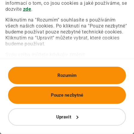
Chyba nastala na naší straně a už ji opravujeme.
informací o tom, co jsou cookies a jaké používáme, se
Zkuste prosím znovu načíst požadovanou stránku.
dozvíte
zde
.
Kliknutím na "Rozumím" souhlasíte s používáním
všech našich cookies. Po kliknutí na "Pouze nezbytné"
Obnovit stránku
Úvodní strana
budeme používat pouze nezbytné technické cookies.
Kliknutím na "Upravit" můžete vybrat, které cookies
budeme používat.
Svou volbu můžete kdykoliv změnit.
Rozumím
Pouze nezbytné
Upravit